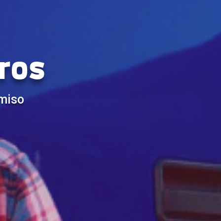
ros
omiso