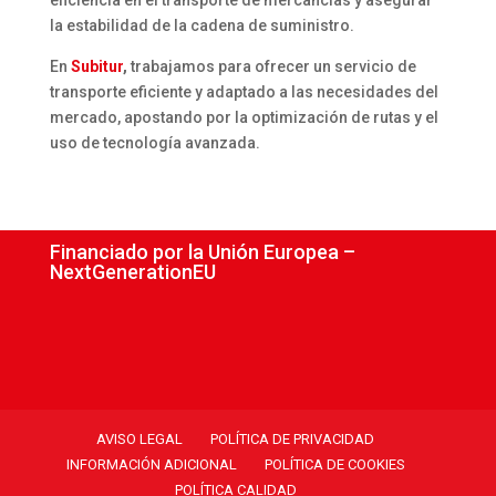
eficiencia en el transporte de mercancías y asegurar
la estabilidad de la cadena de suministro.
En
Subitur
,
trabajamos para ofrecer un servicio de
transporte eficiente y adaptado a las necesidades del
mercado, apostando por la optimización de rutas y el
uso de tecnología avanzada.
Financiado por la Unión Europea –
NextGenerationEU
AVISO LEGAL
POLÍTICA DE PRIVACIDAD
INFORMACIÓN ADICIONAL
POLÍTICA DE COOKIES
POLÍTICA CALIDAD