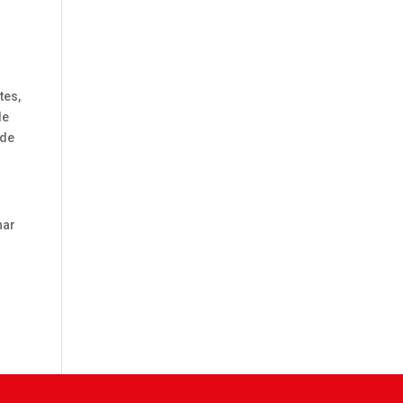
tes,
de
 de
nar
u