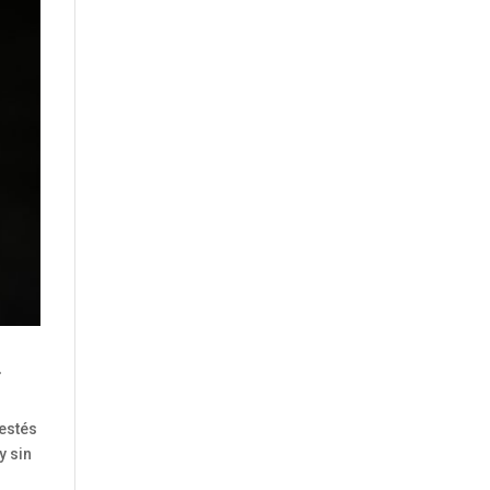
r
 estés
y sin