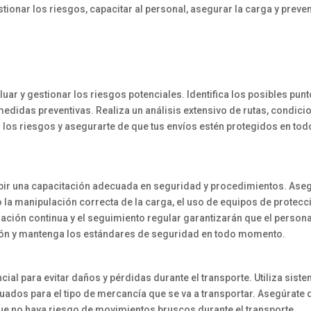
onar los riesgos, capacitar al personal, asegurar la carga y preven
aluar y gestionar los riesgos potenciales. Identifica los posibles pun
medidas preventivas. Realiza un análisis extensivo de rutas, condici
 los riesgos y asegurarte de que tus envíos estén protegidos en tod
ibir una capacitación adecuada en seguridad y procedimientos. Ase
do la manipulación correcta de la carga, el uso de equipos de protecc
ción continua y el seguimiento regular garantizarán que el persona
ción y mantenga los estándares de seguridad en todo momento.
al para evitar daños y pérdidas durante el transporte. Utiliza sist
ados para el tipo de mercancía que se va a transportar. Asegúrate 
que no haya riesgo de movimientos bruscos durante el transporte.