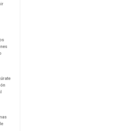
ir
tos
ones
o
gúrate
ión
l
emas
de