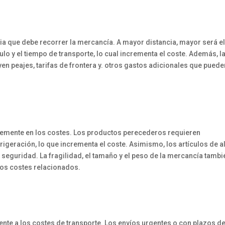
cia que debe recorrer la mercancía. A mayor distancia, mayor será e
o y el tiempo de transporte, lo cual incrementa el coste. Además, la
yen peajes, tarifas de frontera y. otros gastos adicionales que puede
blemente en los costes. Los productos perecederos requieren
igeración, lo que incrementa el coste. Asimismo, los artículos de a
seguridad. La fragilidad, el tamaño y el peso de la mercancía tambi
los costes relacionados.
ente a los costes de transporte. Los envíos urgentes o con plazos d