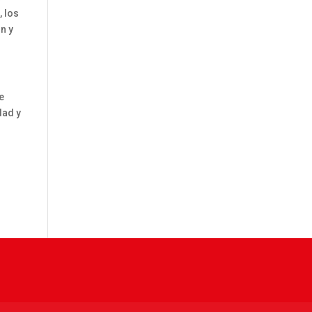
, los
n y
e
dad y