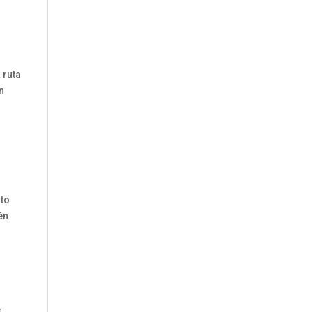
l
 ruta
n
lto
én
e